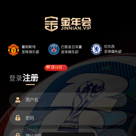
送
18
元
注册
登录