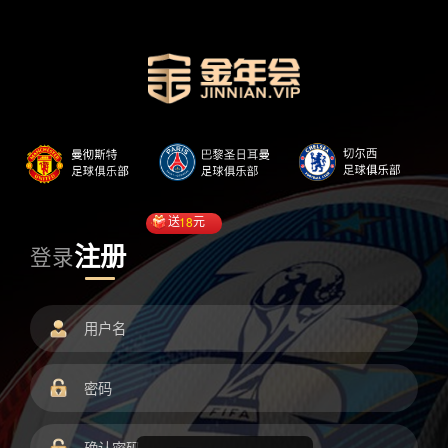
送
18
元
注册
登录