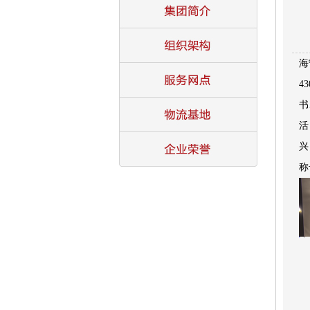
海
4
书
活
兴
称