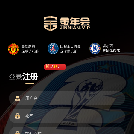
送
18
元
注册
登录